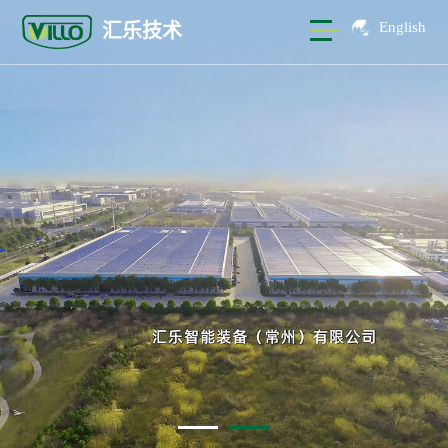
English
汇乐技术
首页
关于汇乐
解决方案
公司简介
产品中心
发展历程
锂电行业
合作伙伴
服务支持
激光行业
防爆工业除尘器
荣誉资质
光伏行业
公司资讯
非防爆工业集尘器
防火防爆
增材制造
工业吸尘器
1
2