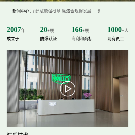
联系汇乐
粉尘防爆检测
食品行业
公司动态
合规促发展
新闻中心：
党建赋能强根基 廉洁合规促发展
党建赋能强根基 廉洁
中央除尘系统
数值仿真技术
药品行业
招贤纳士
烟尘净化器
联系方式
2007
20
166
1000
售后服务支持
年
+项
+项
+人
其它行业
成立于
增材制造设备
在线留言
防爆认证
专利和商标
现有员工
除尘耗材及部件