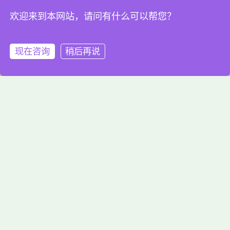
0769-8939 6699
欢迎来到本网站，请问有什么可以帮您？
东莞市松山湖高新技术产业开发区灵芝街2号
汇乐创新技术研究院（常州）有限公司
现在咨询
稍后再说
汇乐智能装备（常州）有限公司
电话
微信
QQ
0519-8266 9669
常州市金坛区南二环东路2777号
汇乐因斯福环保安全研究院（苏州）有限公司
苏州因斯福检测有限公司
0512-6737 3928
苏州市高新区泰山路2号博济科技园D201室
湖南汇乐环保安全科技有限公司
0731-8558 1213
长沙市岳麓区麓山南路966号长沙矿治研究院A2栋
东莞汇乐机电安装有限公司