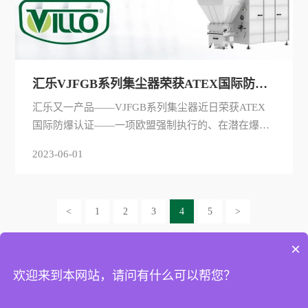
汇乐VJFGB系列集尘器荣获ATEX国际防爆认证
汇乐又一产品——VJFGB系列集尘器近日荣获ATEX
国际防爆认证——一项欧盟强制执行的、在潜在爆炸
环境中使用的防爆设备必须通过的认证。这是汇乐继
2023-06-01
VZSB系列工业吸尘器及隔爆阀后，又一品类产品获得
该权威认证，充分体现了汇乐防爆设备的安全性与可
靠性。
<
1
2
3
4
5
>
×
欢迎来到本网站，请问有什么可以帮您？
版权所有 © 2023 东莞汇乐技术股份有限公司 | www.villo.cn | 备案
号：
粤ICP备09005192号
51La