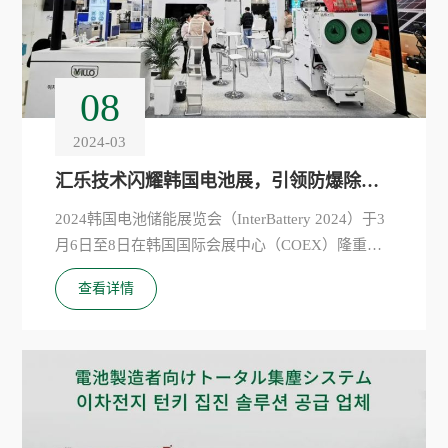
联系汇乐
粉尘防爆检测
食品行业
公司动态
中央除尘系统
数值仿真技术
药品行业
招贤纳士
烟尘净化器
联系方式
08
售后服务支持
其它行业
增材制造设备
在线留言
2024-03
除尘耗材及部件
汇乐技术闪耀韩国电池展，引领防爆除尘潮流！Villo Wraps Up InterBattery 2024！
2024韩国电池储能展览会（InterBattery 2024）于3
月6日至8日在韩国国际会展中心（COEX）隆重举
行，汇乐技术（以下简称“汇乐”）在展会上向来自
查看详情
全球的电池品牌、设备商展示创新的防爆除尘解决
方案，备受瞩目。