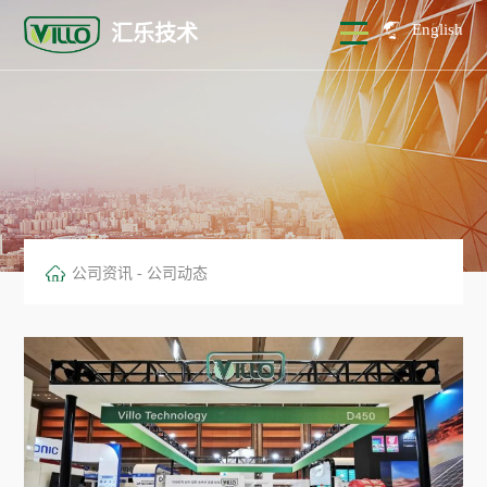
English
汇乐技术
首页
关于汇乐
解决方案
公司简介
公司资讯
-
公司动态
产品中心
发展历程
锂电行业
合作伙伴
服务支持
激光行业
防爆工业除尘器
荣誉资质
光伏行业
公司资讯
非防爆工业集尘器
防火防爆
增材制造
工业吸尘器